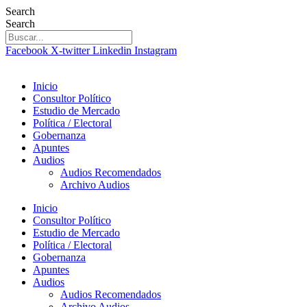
Skip
Search
to
Search
content
Facebook
X-twitter
Linkedin
Instagram
Inicio
Consultor Político
Estudio de Mercado
Política / Electoral
Gobernanza
Apuntes
Audios
Audios Recomendados
Archivo Audios
Inicio
Consultor Político
Estudio de Mercado
Política / Electoral
Gobernanza
Apuntes
Audios
Audios Recomendados
Archivo Audios