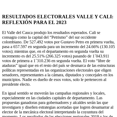
RESULTADOS ELECTORALES VALLE Y CALI:
REFLEXIÓN PARA EL 2023
El Valle del Cauca produjo los resultados esperados. Cali se
consagra como la capital del “Petrismo” del sur occidente
colombiano. De 527.492 votos por Gustavo Petro en primera vuelta,
pasa a 657.597 en segunda para un incremento del 24.66% (130.105
votos); mientras que, en el departamento en segunda vuelta su
incremento es del 25.51% (266.325 votos) pasando de 1´043.911
votos de primera a 1´310.236 en segunda vuelta. El voto “libre de
ataduras” igual que en el resto del país se desmarca de las estructuras
políticas representadas en las organizaciones electorales que eligen
senadores, representantes a la cámara, diputados y concejales en los
municipios. Nadie es dueño de esos votos, solo le pertenecen al
presidente electo.
En igual sentido se moverán las campañas regionales y locales,
especialmente en las ciudades capitales de departamento. Las
propuestas ganadoras para gobernadores y alcaldes serán las que
investiguen y diseñen estrategias acertadas que logren desamarrar al
elector de la mecánica electoral interpretando la coyuntura del
momento. Los resultados de las elecciones regionales 2019 y los de