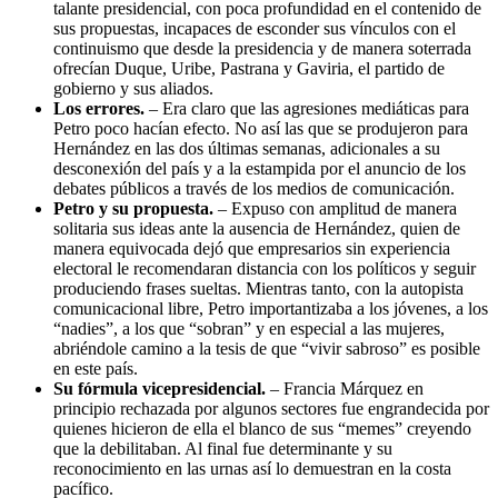
talante presidencial, con poca profundidad en el contenido de
sus propuestas, incapaces de esconder sus vínculos con el
continuismo que desde la presidencia y de manera soterrada
ofrecían Duque, Uribe, Pastrana y Gaviria, el partido de
gobierno y sus aliados.
Los errores.
– Era claro que las agresiones mediáticas para
Petro poco hacían efecto. No así las que se produjeron para
Hernández en las dos últimas semanas, adicionales a su
desconexión del país y a la estampida por el anuncio de los
debates públicos a través de los medios de comunicación.
Petro y su propuesta.
– Expuso con amplitud de manera
solitaria sus ideas ante la ausencia de Hernández, quien de
manera equivocada dejó que empresarios sin experiencia
electoral le recomendaran distancia con los políticos y seguir
produciendo frases sueltas. Mientras tanto, con la autopista
comunicacional libre, Petro importantizaba a los jóvenes, a los
“nadies”, a los que “sobran” y en especial a las mujeres,
abriéndole camino a la tesis de que “vivir sabroso” es posible
en este país.
Su fórmula vicepresidencial.
– Francia Márquez en
principio rechazada por algunos sectores fue engrandecida por
quienes hicieron de ella el blanco de sus “memes” creyendo
que la debilitaban. Al final fue determinante y su
reconocimiento en las urnas así lo demuestran en la costa
pacífico.