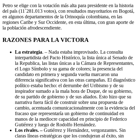
Petro se elige con la votación más alta para presidente en la historia
del país (11´281.013 votos), con resultados mayoritarios en Bogotá,
en algunos departamentos de la Orinoquía colombiana, en las
regiones Caribe y Sur Occidente, en esta última, con gran aporte de
la población afrodescendiente.
RAZONES PARA LA VICTORA
La estrategia
. – Nada estaba improvisado. La consulta
interpartidista del Pacto Histórico, la lista única al Senado de
la Republica, las listas únicas a la Cámara de Representantes,
el Logo Símbolo y su gama de colores; la presencia del
candidato en primera y segunda vuelta marcaron una
diferencia significativa con las otras campañas. El diagnóstico
político estaba hecho: el derrumbe del Uribismo y de su
inspirador sumado a la mala hora de Duque, de su gobierno,
de su partido de gobierno y de sus aliados. Esto hizo que su
narrativa fuera fácil de construir sobre una propuesta de
cambio, acentuada comunicacionalmente con la evidencia del
fracaso que representaría un gobierno de continuidad en
manos de la mediocre capacidad en principio de Federico
Gutiérrez y luego de Rodolfo Hernández.
Los rivales. –
Gutiérrez y Hernández, vergonzantes. Sin
claras líneas estratégicas que los condujeran al éxito, sin