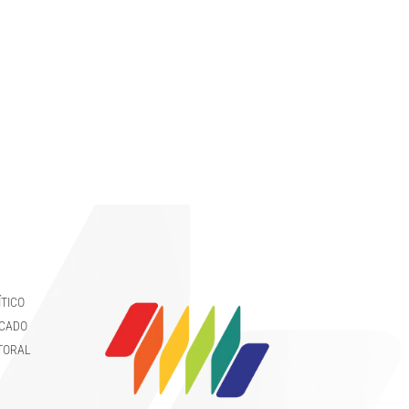
TICO
RCADO
CTORAL