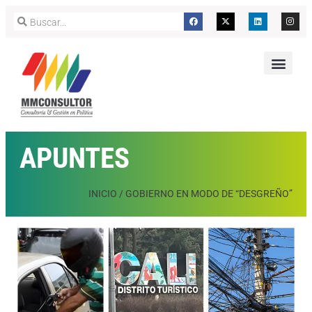
APUNTES
INICIO
/
GOBIERNO EN MODO DE “DESGREÑO”