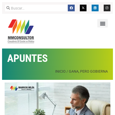
APUNTES
INICIO
/
GANA, PERO GOBIERNA