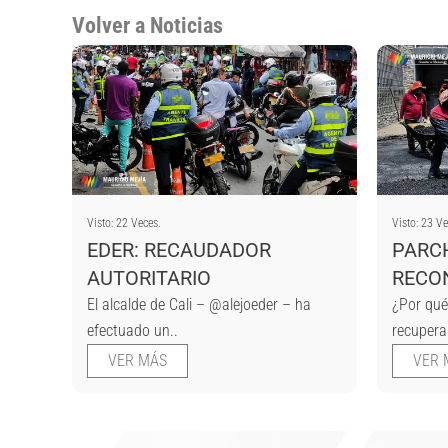
Volver a Noticias
Visto: 22 Veces.
Visto: 23 Ve
EDER: RECAUDADOR
PARCH
AUTORITARIO
RECO
El alcalde de Cali – @alejoeder – ha
¿Por qué
efectuado un..
recuperar
VER MÁS
VER 