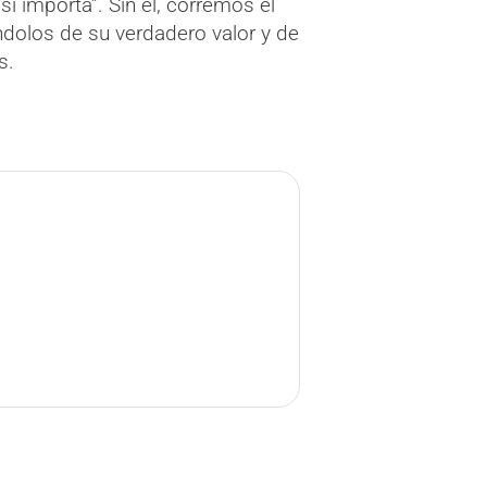
sí importa”. Sin él, corremos el
dolos de su verdadero valor y de
s.