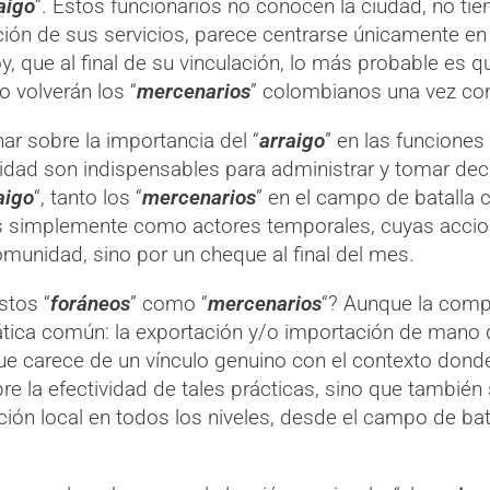
aigo
“. Estos funcionarios no conocen la ciudad, no ti
tación de sus servicios, parece centrarse únicamente 
y, que al final de su vinculación, lo más probable es 
 volverán los “
mercenarios
” colombianos una vez con
nar sobre la importancia del “
arraigo
” en las funcione
ad son indispensables para administrar y tomar deci
aigo
“, tanto los “
mercenarios
” en el campo de batalla 
os simplemente como actores temporales, cuyas accio
unidad, sino por un cheque al final del mes.
stos “
foráneos
” como “
mercenarios
“? Aunque la comp
ática común: la exportación y/o importación de mano 
ue carece de un vínculo genuino con el contexto dond
re la efectividad de tales prácticas, sino que tambié
ación local en todos los niveles, desde el campo de ba