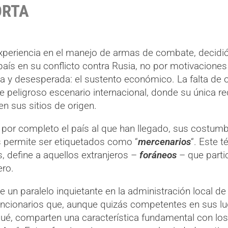
ORTA
periencia en el manejo de armas de combate, decidió 
aís en su conflicto contra Rusia, no por motivaciones 
y desesperada: el sustento económico. La falta de o
e peligroso escenario internacional, donde su única r
n sus sitios de origen.
r completo el país al que han llegado, sus costumbre
es permite ser etiquetados como “
mercenarios
“. Este 
 define a aquellos extranjeros –
foráneos
– que parti
ero.
e un paralelo inquietante en la administración local d
 funcionarios que, aunque quizás competentes en sus 
bagué, comparten una característica fundamental con l