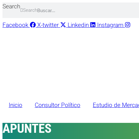
Skip
Search
Search
to
content
Facebook
X-twitter
Linkedin
Instagram
Inicio
Consultor Político
Estudio de Merc
APUNTES