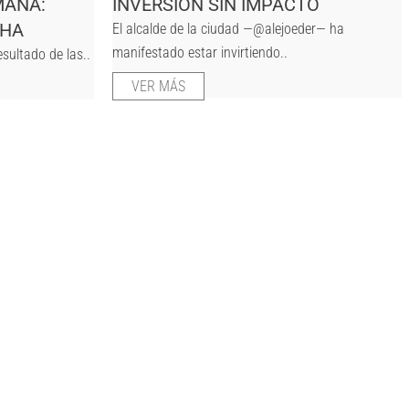
MANA:
INVERSIÓN SIN IMPACTO
CHA
El alcalde de la ciudad —@alejoeder— ha
manifestado estar invirtiendo..
sultado de las..
VER MÁS