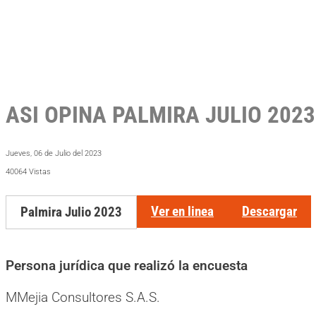
ASI OPINA PALMIRA JULIO 2023
Jueves, 06 de Julio del 2023
40064 Vistas
Ver en linea
Descargar
Palmira Julio 2023
Persona jur
í
dica que realiz
ó
la encuesta
MMejia Consultores S.A.S.