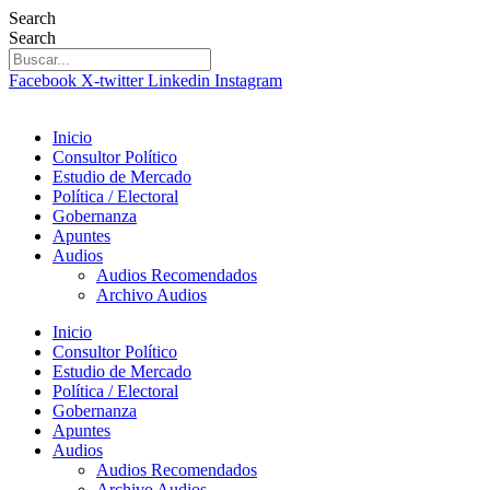
Skip
Search
to
Search
content
Facebook
X-twitter
Linkedin
Instagram
Inicio
Consultor Político
Estudio de Mercado
Política / Electoral
Gobernanza
Apuntes
Audios
Audios Recomendados
Archivo Audios
Inicio
Consultor Político
Estudio de Mercado
Política / Electoral
Gobernanza
Apuntes
Audios
Audios Recomendados
Archivo Audios