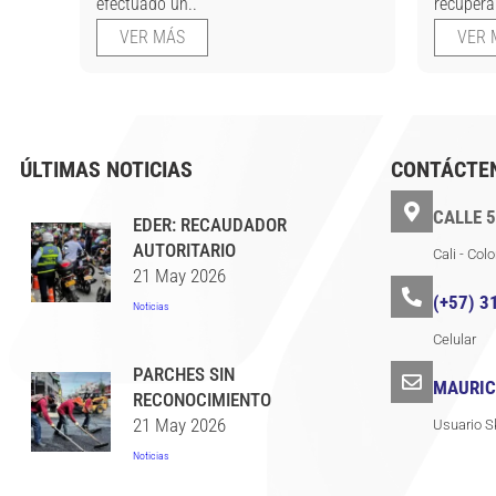
efectuado un..
recuperar
VER MÁS
VER 
ÚLTIMAS NOTICIAS
CONTÁCTE
CALLE 5
EDER: RECAUDADOR
AUTORITARIO
Cali - Col
21 May 2026
(+57) 3
Noticias
Celular
PARCHES SIN
MAURIC
RECONOCIMIENTO
21 May 2026
Usuario S
Noticias