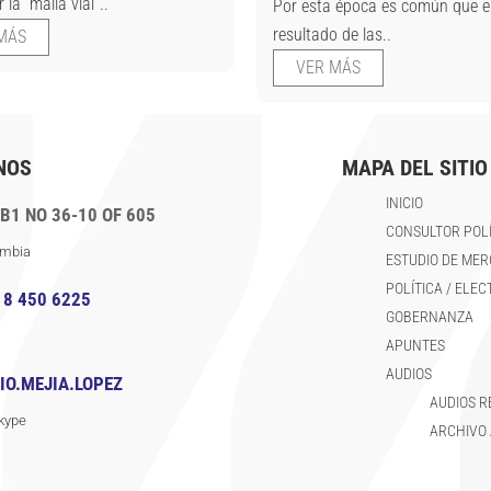
 la “malla vial”..
Por esta época es común que e
resultado de las..
MÁS
VER MÁS
NOS
MAPA DEL SITIO
INICIO
B1 NO 36-10 OF 605
CONSULTOR POLÍ
ombia
ESTUDIO DE ME
POLÍTICA / ELE
18 450 6225
GOBERNANZA
APUNTES
AUDIOS
IO.MEJIA.LOPEZ
AUDIOS 
kype
ARCHIVO 