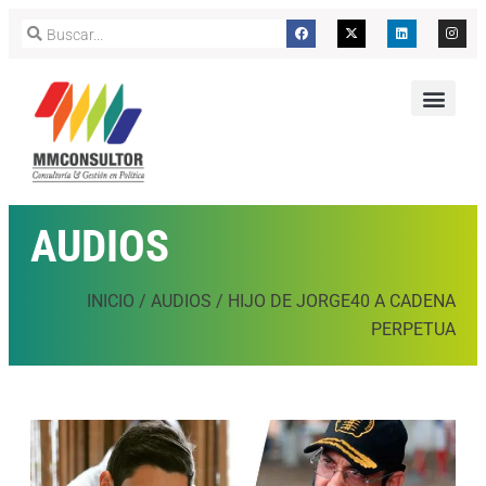
AUDIOS
INICIO
/
AUDIOS
/
HIJO DE JORGE40 A CADENA
PERPETUA