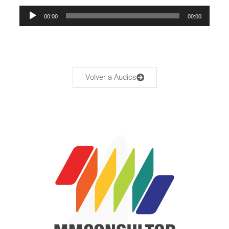
Audio
00:00
00:00
Player
Volver a Audios