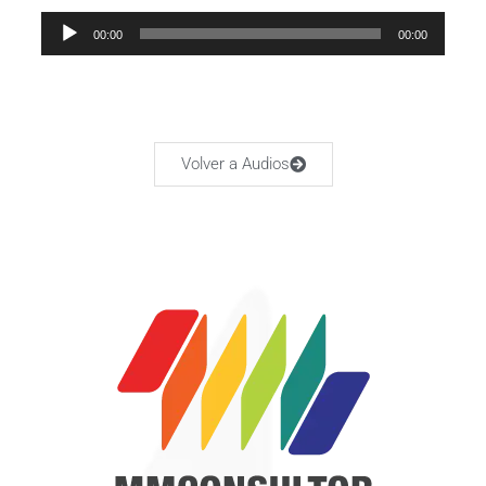
Audio
00:00
00:00
Player
Volver a Audios