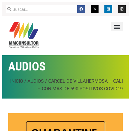
AUDIOS
INICIO
/
AUDIOS
/
CARCEL DE VILLAHERMOSA – CALI
– CON MAS DE 590 POSITIVOS COVID19