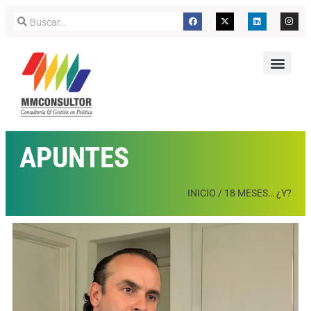
APUNTES
INICIO
/
18 MESES… ¿Y?