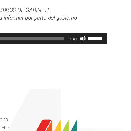
MBROS DE GABINETE
a informar por parte del gobierno
Use
00:00
Up/Down
Arrow
keys
to
increase
or
decrease
volume.
TICO
RCADO